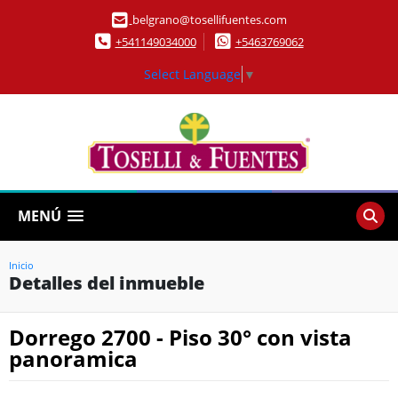
belgrano@tosellifuentes.com
+541149034000
+5463769062
Select Language
▼
MENÚ
Inicio
Detalles del inmueble
Dorrego 2700 - Piso 30° con vista
panoramica