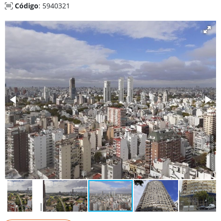
Código
: 5940321