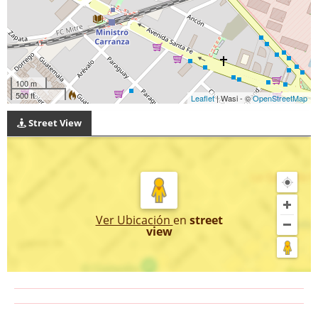
100 m
500 ft
Leaflet
| Wasi - ©
OpenStreetMap
Street View
Ver Ubicación
en
street
view