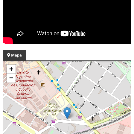
Mapa
+
−