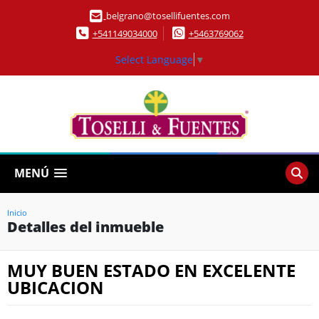
belgrano@tosellifuentes.com
+541149034000
+5463769062
Select Language
▼
MENÚ
Inicio
Detalles del inmueble
MUY BUEN ESTADO EN EXCELENTE
UBICACION