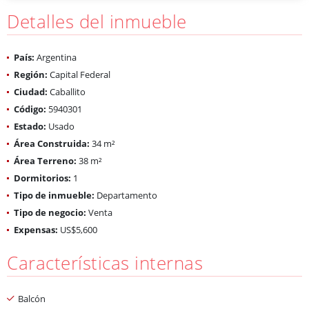
Detalles del inmueble
País:
Argentina
Región:
Capital Federal
Ciudad:
Caballito
Código:
5940301
Estado:
Usado
Área Construida:
34 m²
Área Terreno:
38 m²
Dormitorios:
1
Tipo de inmueble:
Departamento
Tipo de negocio:
Venta
Expensas:
US$5,600
Características internas
Balcón