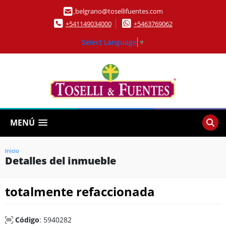
belgrano@tosellifuentes.com
+541149034000
+5463769062
Select Language
▼
MENÚ
Inicio
Detalles del inmueble
totalmente refaccionada
Código
: 5940282