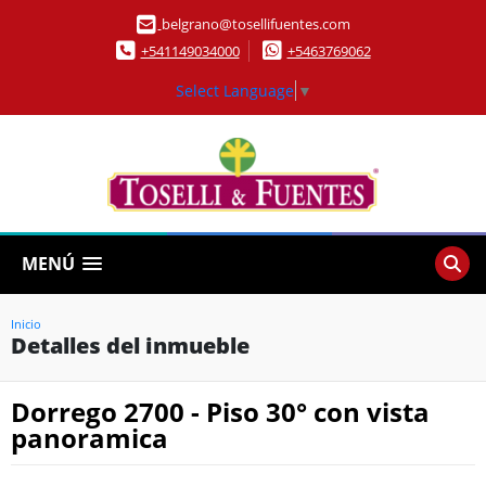
belgrano@tosellifuentes.com
+541149034000
+5463769062
Select Language
▼
MENÚ
Inicio
Detalles del inmueble
Dorrego 2700 - Piso 30° con vista
panoramica