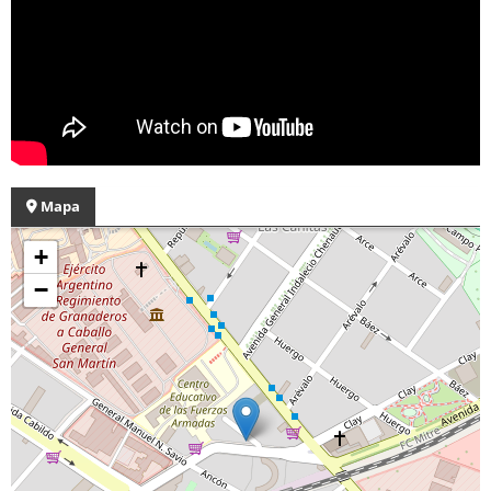
Mapa
+
−