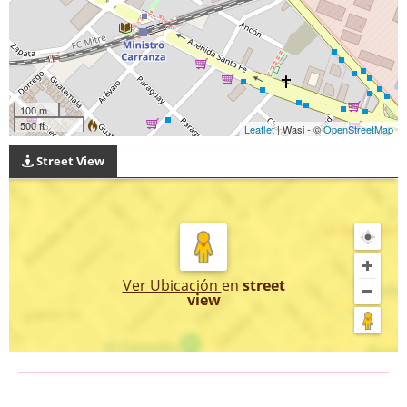
100 m
500 ft
Leaflet
| Wasi - ©
OpenStreetMap
Street View
Ver Ubicación
en
street
view