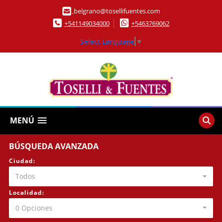
belgrano@tosellifuentes.com
+541149034000
+5463769062
Select Language
▼
MENÚ
BÚSQUEDA AVANZADA
Ciudad:
Todos
Localidad:
0 Opciones