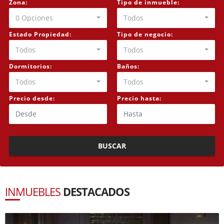
Zona:
Tipo de inmueble:
0 Opciones
Todos
Estado Propiedad:
Tipo de negocio:
Todos
Todos
Dormitorios:
Baños:
Todos
Todos
Precio desde:
Precio hasta:
BUSCAR
INMUEBLES
DESTACADOS